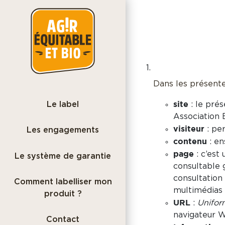
Dans les présentes
site
: le pré
Le label
Association 
visiteur
: per
Les engagements
contenu
: en
page
: c’est
Le système de garantie
consultable 
consultation
Comment labelliser mon
multimédias e
produit ?
URL
:
Unifor
navigateur 
Contact