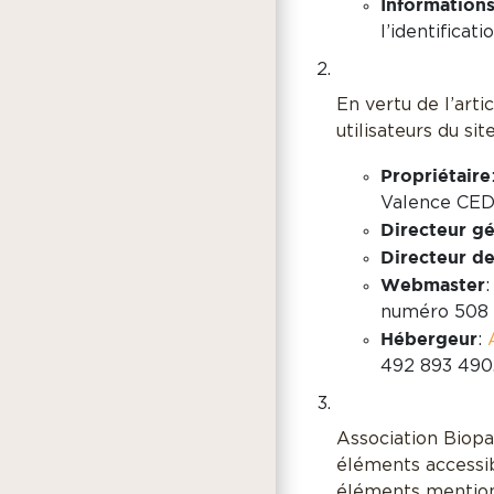
Informations
l’identificat
En vertu de l’arti
utilisateurs du sit
Propriétaire
Valence CED
Directeur gé
Directeur de
Webmaster
numéro 508 
Hébergeur
:
492 893 490
Association Biopar
éléments accessibl
éléments mention